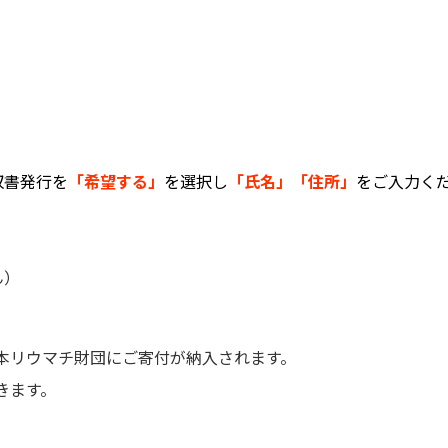
収書発行を
「希望する」
を選択し
「氏名」「住所」
をご入力く
ん）
本リウマチ財団にご寄付が納入されます。
きます。