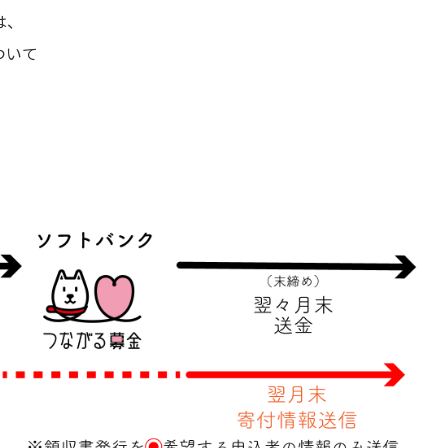
は、
ついて
。