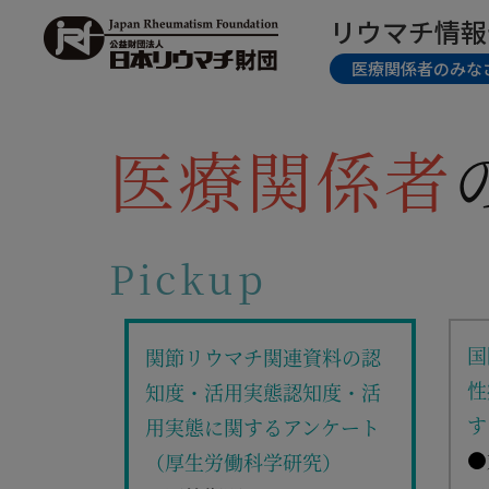
リウマチ情報
医療関係者のみな
医療関係者
Pickup
月間リウ
国
関節リウマチ関連資料の認
団の研修
性
知度・活用実態認知度・活
Ⅱ＞
す
用実態に関するアンケート
参加証・
●
（厚生労働科学研究）