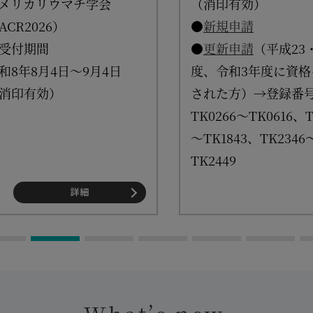
メリカリウマチ学会
（消印有効）
ACR2026）
●
新規申請
受付期間
●
更新申請
（平成23
和8年8月4日～9月4日
度、令和3年度に資格
消印有効）
された方）→登録番
TK0266～TK0616、T
～TK1843、TK2346
TK2449
詳細