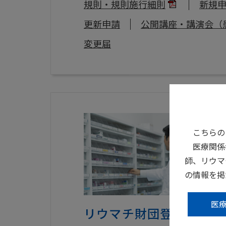
規則・規則施行細則
新規
更新申請
公開講座・講演会（
変更届
こちらの
医療関係
師、リウマ
の情報を掲
医
リウマチ財団登録薬剤師