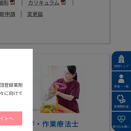
細則
カリキュラム
新申請
変更届
財団トップ
団登録薬剤
患者・一般
々に向けて
医療関係者
イトへ
団登録理学・作業療法士
寄付のお願い