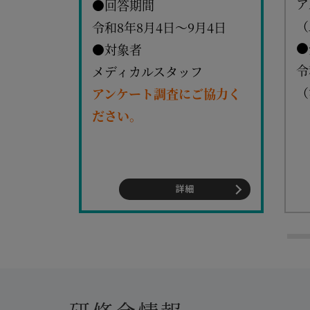
31日まで
ア
●回答期間
ダウン
（
令和8年8月4日～9月4日
い。
●
●対象者
令
メディカルスタッフ
（
アンケート調査にご協力く
ださい。
詳細