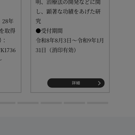
明、治療法の開発などに関
●対
し、顕著な功績をあげた研
リウ
・28年
究
断・
を取得
●受付期間
関す
号：
令和8年8月3日～令和9年1月
究
K1736
31日（消印有効）
●受
～
令和
31
詳細