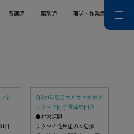
看護師
薬剤師
理学・作業療法士
ケア看
令和9年度日本リウマチ財団
令和
リウマチ医学賞募集開始
査・
●対象課題
美奈
31日
リウマチ性疾患の本態解
募集