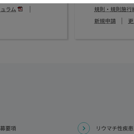
キュラム
規則・規則施行
新規申請
更
募要項
リウマチ性疾患