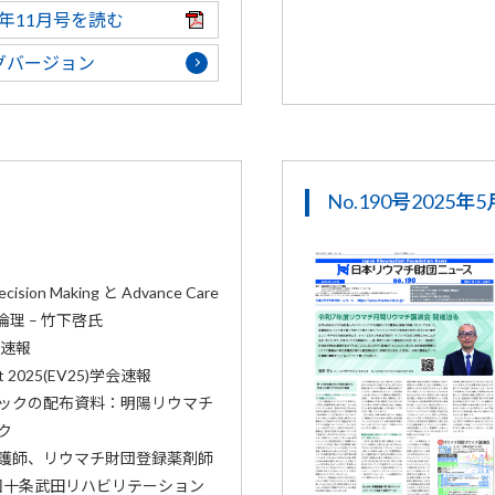
25年11月号を読む
グバージョン
No.190号2025年
ision Making と Advance Care
床倫理 – 竹下啓氏
会速報
isit 2025(EV25)学会速報
ックの配布資料：明陽リウマチ
ク
護師、リウマチ財団登録薬剤師
0回十条武田リハビリテーション