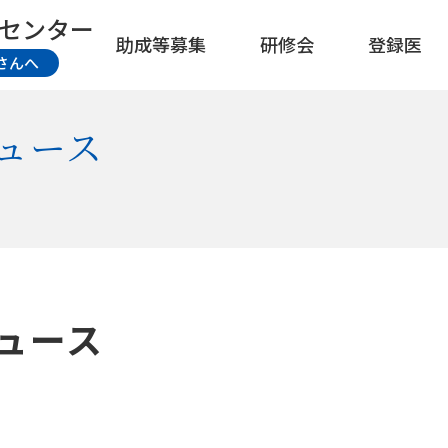
センター
助成等募集
研修会
登録医
さんへ
ュース
ュース