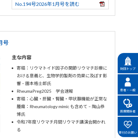
No.194号2026年1月号を読む
9月号
主な内容
寄稿：リウマトイド因子の関節リウマチ診療に
財団トップ
おける意義と、生物学的製剤の効果に及ぼす影
響 – 園本格士郎氏
患者・一般
RheumaPreg2025 学会速報
寄稿：心臓・肝臓・腎臓・甲状腺機能が正常な
腫瘍：Rheumatology mimic も含めて – 陶山恭
医療関係者
博氏
令和7年度リウマチ月間リウマチ講演会開かれ
る
寄付のお願い