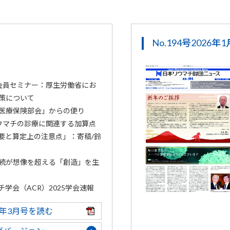
No.194号2026年
会員セミナー：厚生労働省にお
策について
医療保険部会」からの便り
ウマチの診療に関連する加算点
要と算定上の注意点」：寄稿/鈴
続が想像を超える「創造」を生
学会（ACR）2025学会速報
26年3月号を読む