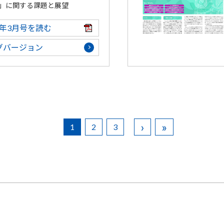
」に関する課題と展望
25年3月号を読む
グバージョン
›
»
1
2
3