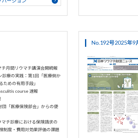
グバージョン
No.192号2025年
マチ月間リウマチ講演会開続報
ン診療の実践：第1回「医療側か
るための有用手段」
culitis course 速報
報
財団「医療保険部会」からの便
ウマチ診療における保険請求の
険制度・費用対効果評価の課題