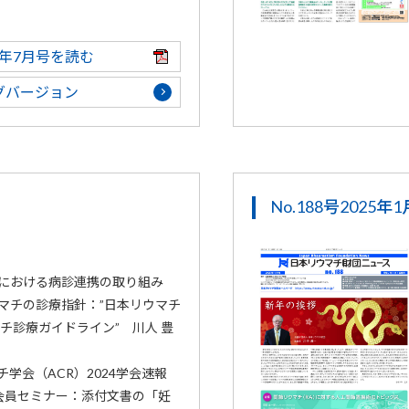
25年7月号を読む
グバージョン
No.188号2025年
における病診連携の取り組み
マチの診療指針：”日本リウマチ
マチ診療ガイドライン” 川人 豊
学会（ACR）2024学会速報
会員セミナー：添付文書の「妊