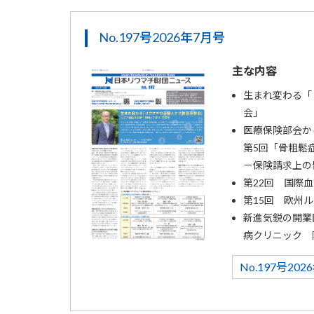
No.197号2026年7月号
主な内容
生まれ変わる「
会」
医療保険部会か
第5回「骨粗鬆
－保険請求上の
第22回 国際
第15回 欧州
新進気鋭の開業
病クリニック 
No.197号20