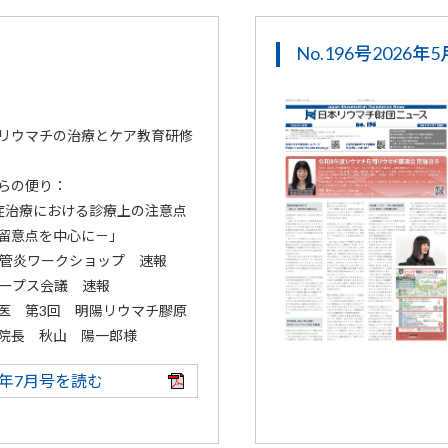
No.196号2026年
リウマチの治療とケア教育研修
らの便り：
症治療における診療上の注意点
留意点を中心に－」
血管炎ワークショップ 速報
ループス会議 速報
医 第3回 明陽リウマチ膠原
院長 秋山 陽一郎様
26年7月号を読む