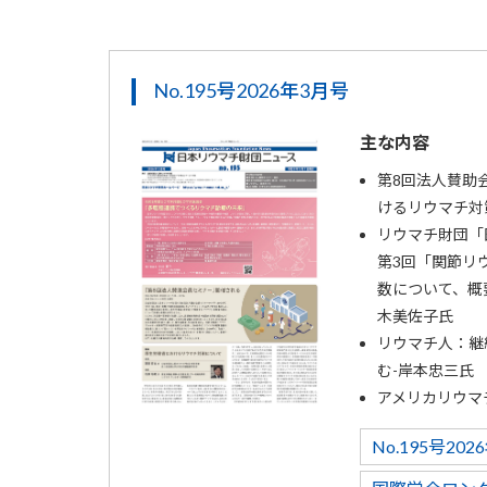
No.195号2026年3月号
主な内容
第8回法人賛助
けるリウマチ対
リウマチ財団「
第3回「関節リ
数について、概
木美佐子氏
リウマチ人：継
む-岸本忠三氏
アメリカリウマチ
No.195号20