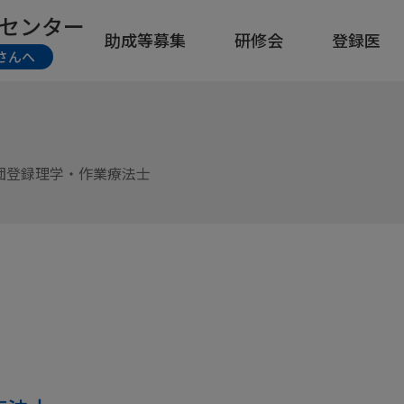
センター
助成等募集
研修会
登録医
さんへ
団登録理学・作業療法士