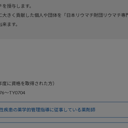
チを授与します。
に大きく貢献した個人や団体を「日本リウマチ財団リウマチ専
出来ます。
3年度に資格を取得された方）
6～TY0704
性疾患の薬学的管理指導に従事している薬剤師