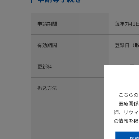
申請期間
毎年7月1
有効期間
登録日（取
更新料
10,000
振込方法
郵便振替
こちらの
記号番号：00
医療関係
口座名義
師、リウマ
口座名義
の情報を掲
＜注意点
1）振込用
医