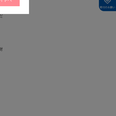
寄付のお願い
だ
財