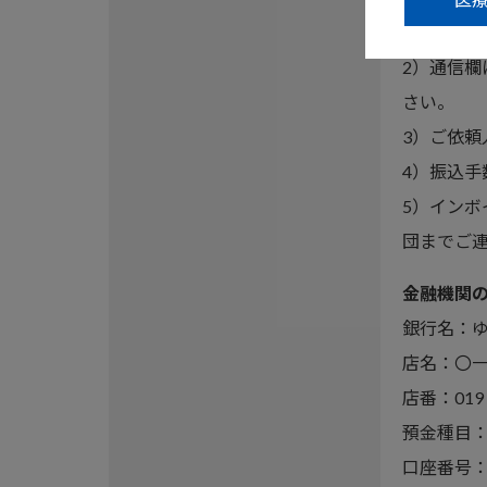
い。
2）通信
さい。
3）ご依
4）振込
5）イン
団までご
金融機関
銀行名：ゆ
店名：〇
店番：019
預金種目
口座番号：0