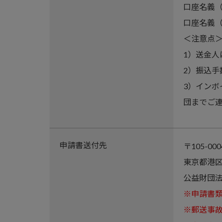
口座名義
口座名義
＜注意点
1）送金
2）振込
3）イン
団までご
申請書送付先
〒105-000
東京都港区
公益財団法
※申請書
※郵送事