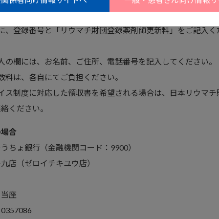
欄に、登録番号と「リウマチ財団登録薬剤師更新料」をご記入く
頼人の欄には、お名前、ご住所、電話番号を記入してください。
手数料は、各自にてご負担ください。
ボイス制度に対応した領収書を希望される場合は、日本リウマチ
連絡ください。
の場合
うちょ銀行（金融機関コード：9900）
一九店（ゼロイチキユウ店）
：当座
357086