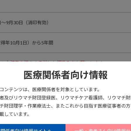
日～9月30日（消印有効）
得年10月1日）から5年間
円
※申請書を提出する前にお振込みをお願いします。
医療関係者向け情報
の場合
コンテンツは、医療関係者を対象としています。
120-2-357086
者及びリウマチ財団登録医、リウマチケア看護師、リウマチ財
（漢字）：公益財団法人日本リウマチ財団
チ財団理学・作業療法士、またこれから目指す医療従事者の方
（カナ）：ザイ）ニホンリウマチザイダン
載しています。
＞
紙は、郵便局備え付けの
青色の「払込取扱票」
をご利用くださ
療関係者向け情報サイトへ
一般・患者さん向け情報サ