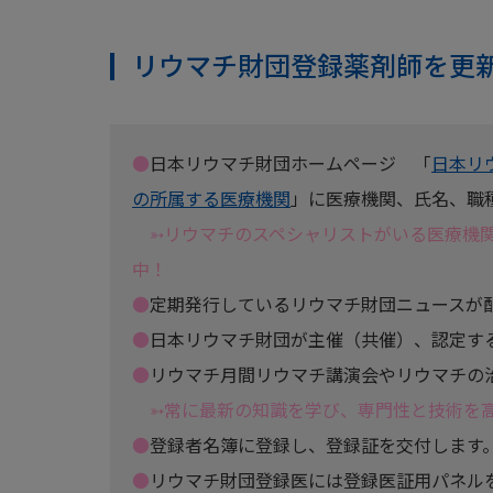
リウマチ財団登録薬剤師を更
●
日本リウマチ財団ホームページ 「
日本リ
の所属する医療機関
」に医療機関、氏名、職
➳
リウマチのスペシャリストがいる医療機
中！
●
定期発行しているリウマチ財団ニュースが
●
日本リウマチ財団が主催（共催）、認定す
●
リウマチ月間リウマチ講演会やリウマチの
➳
常に最新の知識を学び、専門性と技術を
●
登録者名簿に登録し、登録証を交付します
●
リウマチ財団登録医には登録医証用パネル