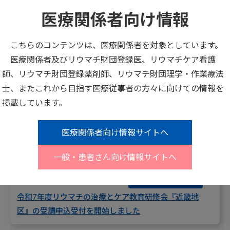
2025年08月01日
助成、医学賞等
医療関係者向け情報
令和8年度日本リウマチ財団リウマチ医学賞 募集開始
こちらのコンテンツは、医療関係者を対象としています。
2025年08月01日
医療関係者及びリウマチ財団登録医、リウマチケア看護
助成、医学賞等
師、リウマチ財団登録薬剤師、リウマチ財団理学・作業療法
令和7年度リウマチ性疾患調査・研究助成、第13回塩川
士、またこれから目指す医療従事者の方々に向けての情報を
美奈子・膠原病研究奨励賞 募集開始
掲載しています。
2025年08月01日
リウマチ専門職
医療関係者向け情報サイトへ
令和7年度リウマチケア看護師 申請受付開始
一般・患者さん向け情報サイトへ
2025年08月01日
NEWS
令和7年度リウマチの治療とケア教育研修会『近畿地
区』の受講申込受付を開始しました