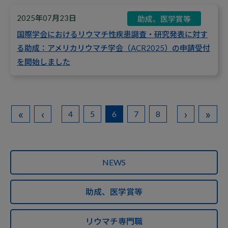
2025年07月23日
助成、医学賞等
国際学会におけるリウマチ性疾患調査・研究発表に対す
る助成：アメリカリウマチ学会（ACR2025）の申請受付
を開始しました
«
‹
›
»
4
5
6
7
8
NEWS
助成、医学賞等
リウマチ専門職