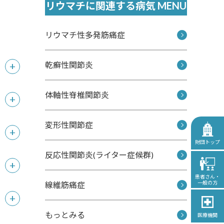
リウマチに関連する病気 MENU
リウマチ性多発筋痛症
乾癬性関節炎
体軸性脊椎関節炎
変形性関節症
財団トップ
反応性関節炎(ライター症候群)
患者さん・
一般の方
線維筋痛症
もっとみる
医療機関