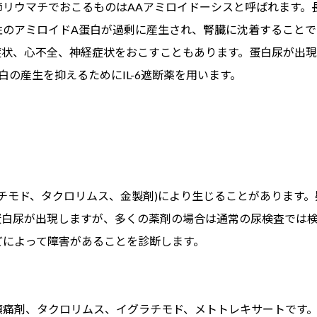
リウマチでおこるものはAAアミロイドーシスと呼ばれます。
性のアミロイドA蛋白が過剰に産生され、腎臓に沈着することで
症状、心不全、神経症状をおこすこともあります。蛋白尿が出
の産生を抑えるためにIL-6遮断薬を用います。
ラチモド、タクロリムス、金製剤)により生じることがあります
蛋白尿が出現しますが、多くの薬剤の場合は通常の尿検査では
どによって障害があることを診断します。
鎮痛剤、タクロリムス、イグラチモド、メトトレキサートです