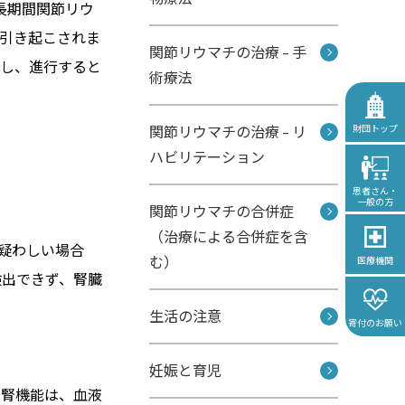
長期間関節リウ
引き起こされま
関節リウマチの治療 – 手
現し、進行すると
術療法
財団トップ
関節リウマチの治療 – リ
ハビリテーション
患者さん・
一般の方
関節リウマチの合併症
（治療による合併症を含
。疑わしい場合
む）
医療機関
検出できず、腎臓
生活の注意
寄付のお願い
妊娠と育児
。腎機能は、血液