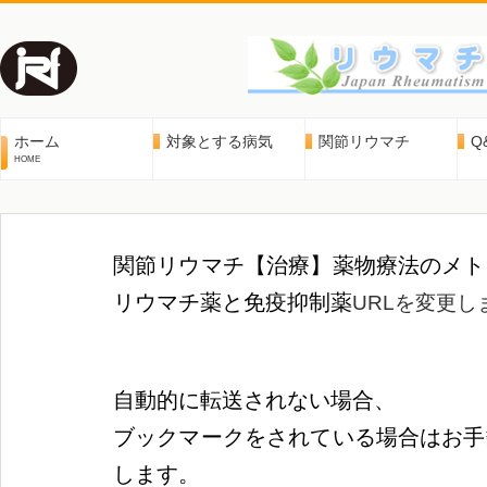
ホーム
対象とする病気
関節リウマチ
Q
HOME
関節リウマチ【
治療
】薬物療法の
メト
リウマチ薬と免疫抑制薬
URLを変更し
自動的に転送されない場合、
ブックマークをされている場合はお手
します。